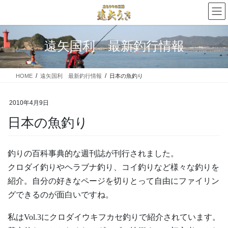
コ
ナ
ン
ビ
テ
ゲ
ン
ー
遠矢国利 最新釣行情報
ツ
シ
に
ョ
移
ン
HOME
遠矢国利 最新釣行情報
日本の魚釣り
動
に
移
動
2010年4月9日
日本の魚釣り
釣りの百科事典的な週刊誌が刊行されました。
クロダイ釣りやヘラブナ釣り、コイ釣りなど様々な釣りを
紹介。自分の好きなページを切りとって自由にファイリン
グできるのが面白いですね。
私はVol.3にクロダイウキフカセ釣りで紹介されています。