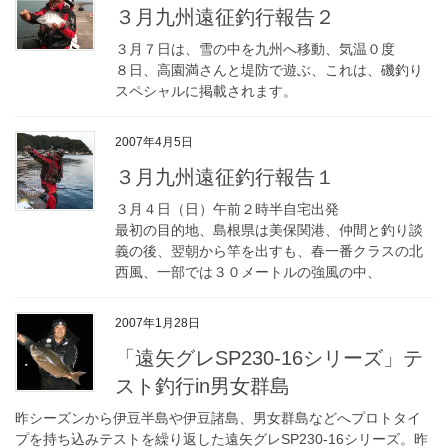
３月九州遠征釣行報告２
３月７日は、雪の中を九州へ移動、気温０度
８日、高園満さんと堤防で遊ぶ、これは、磯釣り
スペシャルに掲載されます。
2007年4月5日
３月九州遠征釣行報告１
３月４日（日）午前２時半自宅出発
最初の目的地、島根県は美保関港、仲間と釣り談
義の後、翌朝から竿を出すも、春一番クラスの北
西風、一部では３０メートルの強風の中、
2007年1月28日
「遠矢グレSP230-16シリーズ」テ
スト釣行in男女群島
昨シーズンから伊豆半島や伊豆諸島、男女群島などへプロトタイ
プを持ち込みテストを繰り返した遠矢グレSP230-16シリーズ。昨