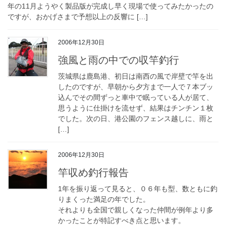
年の11月ようやく製品版が完成し早く現場で使ってみたかったの
ですが、おかげさまで予想以上の反響に […]
2006年12月30日
強風と雨の中での収竿釣行
茨城県は鹿島港、初日は南西の風で岸壁で竿を出
したのですが、早朝から夕方まで一人で７本ブッ
込んでその間ずっと車中で眠っている人が居て、
思うように仕掛けを流せず、結果はチンチン１枚
でした。次の日、港公園のフェンス越しに、雨と
[…]
2006年12月30日
竿収め釣行報告
1年を振り返って見ると、０６年も型、数ともに釣
りまくった満足の年でした。
それよりも全国で親しくなった仲間が例年より多
かったことが特記すべき点と思います。