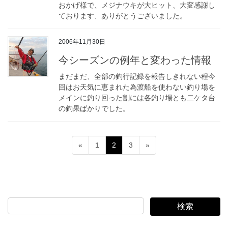
おかげ様で、メジナウキが大ヒット、大変感謝し
ております、ありがとうございました。
2006年11月30日
今シーズンの例年と変わった情報
まだまだ、全部の釣行記録を報告しきれない程今
回はお天気に恵まれた為渡船を使わない釣り場を
メインに釣り回った割には各釣り場とも二ケタ台
の釣果ばかりでした。
投
ペ
ペ
ペ
«
1
2
3
»
稿
ー
ー
ー
ジ
ジ
ジ
の
ペ
ー
検索
ジ