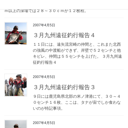
港で時間つぶし、５ｍの浅場で、５５～４０センチを６枚、１５
ｍ以上の深場では２８～３０ｃｍが１２枚程。
2007年4月5日
３月九州遠征釣行報告４
１１日には、遠矢流宮崎の仲間と、これまた北西
の強風の中渡船ができず、岸壁で５２センチと他
キビレ、仲間は５５センチを上げた。 ３月九州遠
征釣行報告４
2007年4月5日
３月九州遠征釣行報告３
９日には鹿児島県北部の米ノ津港にて、３０～４
０センチ１６枚、ここは、タナが宙でしか食わな
いのが特記事項。
2007年4月5日