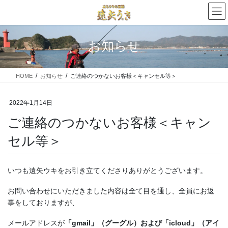
コ
ナ
ン
ビ
テ
ゲ
ン
ー
お知らせ
ツ
シ
に
ョ
移
ン
HOME
お知らせ
ご連絡のつかないお客様＜キャンセル等＞
動
に
移
動
2022年1月14日
ご連絡のつかないお客様＜キャン
セル等＞
いつも遠矢ウキをお引き立てくださりありがとうございます。
お問い合わせにいただきました内容は全て目を通し、全員にお返
事をしておりますが、
メールアドレスが
「gmail」（グーグル）および「icloud」（アイ