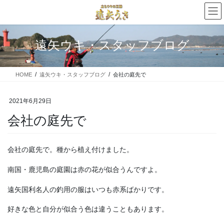
コ
ナ
ン
ビ
テ
ゲ
ン
ー
遠矢ウキ・スタッフブログ
ツ
シ
に
ョ
移
ン
HOME
遠矢ウキ・スタッフブログ
会社の庭先で
動
に
移
動
2021年6月29日
会社の庭先で
会社の庭先で。種から植え付けました。
南国・鹿児島の庭園は赤の花が似合うんですよ。
遠矢国利名人の釣用の服はいつも赤系ばかりです。
好きな色と自分が似合う色は違うこともあります。