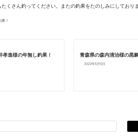
もたくさん釣ってください。またの釣果をたのしみにしており
釣果！
井孝進様の年無し釣果！
青森県の森内清治様の黒
日
2022年5月5日