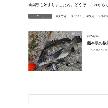
新潟県も始まりましたね。どうぞ、これから
遠矢ウキ
、
遠矢流！
、
遠矢流！皆様の
カテゴリー
遠矢ウキ
前の記事
熊本県の桜
2022年4月27