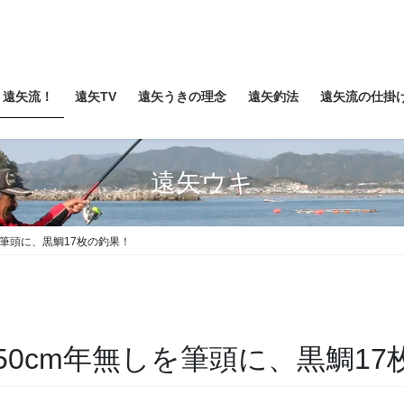
遠矢流！
遠矢TV
遠矢うきの理念
遠矢釣法
遠矢流の仕掛
遠矢ウキ
を筆頭に、黒鯛17枚の釣果！
0cm年無しを筆頭に、黒鯛17