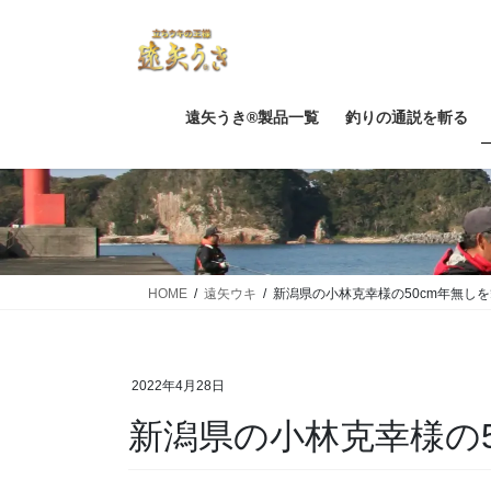
コ
ナ
ン
ビ
テ
ゲ
ン
ー
ツ
シ
遠矢うき®製品一覧
釣りの通説を斬る
に
ョ
移
ン
動
に
移
動
HOME
遠矢ウキ
新潟県の小林克幸様の50cm年無し
2022年4月28日
新潟県の小林克幸様の5