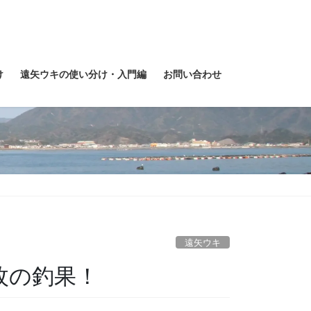
け
遠矢ウキの使い分け・入門編
お問い合わせ
遠矢ウキ
枚の釣果！