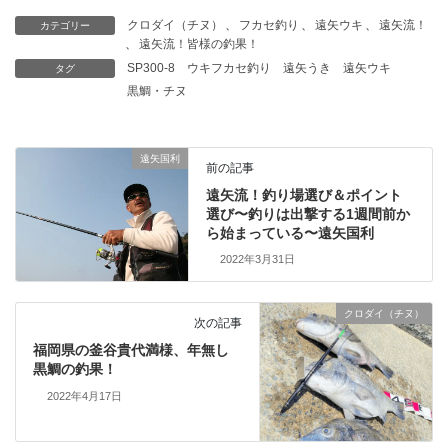
クロダイ（チヌ）
、
フカセ釣り
、
遠矢ウキ
、
遠矢流！
カテゴリー
、
遠矢流！皆様の釣果！
SP300-8
ウキフカセ釣り
遠矢うき
遠矢ウキ
タグ
黒鯛・チヌ
遠矢国利
前の記事
遠矢流！釣り場選び＆ポイント
選び〜釣りは出撃する1週間前か
ら始まっている〜遠矢国利
2022年3月31日
クロダイ（チヌ）
次の記事
福岡県の釜谷貴代満様、年無し
黒鯛の釣果！
2022年4月17日