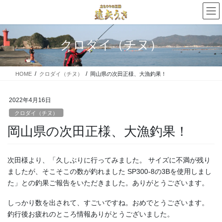
コ
ナ
ン
ビ
テ
ゲ
ン
ー
クロダイ（チヌ）
ツ
シ
に
ョ
移
ン
HOME
クロダイ（チヌ）
岡山県の次田正様、大漁釣果！
動
に
移
動
2022年4月16日
クロダイ（チヌ）
岡山県の次田正様、大漁釣果！
次田様より、「久しぶりに行ってみました。 サイズに不満が残り
ましたが、そこそこの数が釣れました SP300‐8の3Bを使用しまし
た」との釣果ご報告をいただきました。ありがとうございます。
しっかり数を出されて、すごいですね。おめでとうございます。
釣行後お疲れのところ情報ありがとうございました。