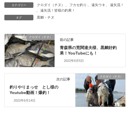
クロダイ（チヌ）
、
フカセ釣り
、
遠矢ウキ
、
遠矢流！
カテゴリー
、
遠矢流！皆様の釣果！
黒鯛・チヌ
タグ
クロダイ（チヌ）
前の記事
青森県の荒関達夫様、黒鯛好釣
果！YouTubeにも！
2022年6月5日
クロダイ（チヌ）
次の記事
釣りやりまっせ とし様の
Youtube動画！爆釣！
2022年6月14日