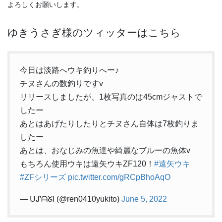
よろしくお願いします。
ゆきうさぎ様のツィッターはこちら
今日は淡路へウキ釣りへー♪
チヌさんの数釣りですv
リリースしましたが、1枚写真のは45cmジャストで
したー
あとはあげたりしたりとチヌさん自体は7枚釣りま
したー
あとは、おなじみの魚達や綺麗なブルーの魚体v
もちろん使用ウキは遠矢ウキZF120！
#遠矢ウキ
#ZFシリーズ
pic.twitter.com/gRCpBhoAqO
— ᑌᔑᗩᘜI (@ren0410yukito)
June 5, 2022