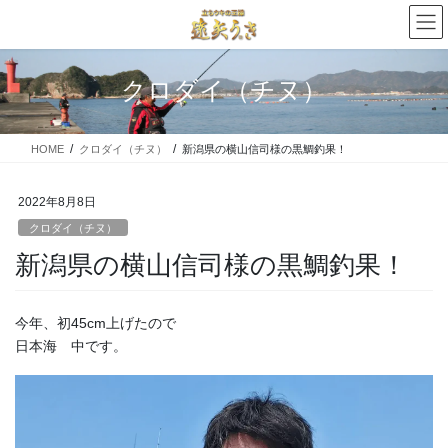
コ
ナ
ン
ビ
テ
ゲ
ン
ー
クロダイ（チヌ）
ツ
シ
に
ョ
移
ン
HOME
クロダイ（チヌ）
新潟県の横山信司様の黒鯛釣果！
動
に
移
動
2022年8月8日
クロダイ（チヌ）
新潟県の横山信司様の黒鯛釣果！
今年、初45cm上げたので
日本海 中です。