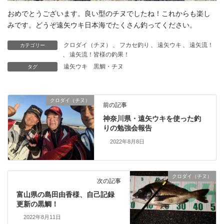
おめでとうございます。良い型のチヌでしたね！これからも楽し
みです。どうぞ遠矢ウキ日本海でたくさん釣ってください。
クロダイ（チヌ）
、
フカセ釣り
、
遠矢ウキ
、
遠矢流！
カテゴリー
、
遠矢流！皆様の釣果！
遠矢ウキ
黒鯛・チヌ
タグ
クロダイ（チヌ）
前の記事
神奈川県・遠矢ウキを使った釣
りの勉強会報告
2022年8月8日
クロダイ（チヌ）
次の記事
富山県の島田由香様、自己記録
更新の黒鯛！
2022年8月11日