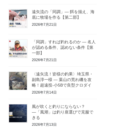
遠矢流の「同調」― 餌を揃え、海
底に牧場を作る【第二部】
2026年7月21日
「同調」すれば釣れるのか ― 名人
が認める条件、認めない条件【第
一部】
2026年7月21日
〈遠矢流！皆様の釣果〉埼玉県・
副島淳一様 ― 葉山の荒れ磯を攻
略！超遠投-小5Bで良型クロダイ
2026年7月14日
風が吹くと釣りにならない？
―「風潮」は釣り座選びで克服で
きる
2026年7月13日