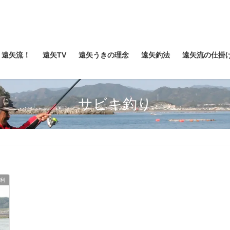
遠矢流！
遠矢TV
遠矢うきの理念
遠矢釣法
遠矢流の仕掛
サビキ釣り
利