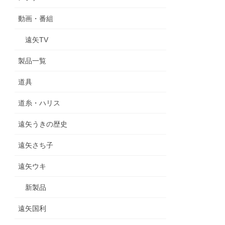
動画・番組
遠矢TV
製品一覧
道具
道糸・ハリス
遠矢うきの歴史
遠矢さち子
遠矢ウキ
新製品
遠矢国利