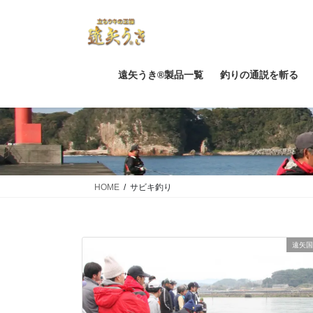
コ
ナ
ン
ビ
テ
ゲ
ン
ー
ツ
シ
遠矢うき®製品一覧
釣りの通説を斬る
に
ョ
移
ン
動
に
移
動
HOME
サビキ釣り
遠矢国