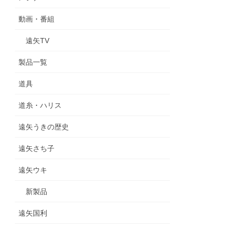
動画・番組
遠矢TV
製品一覧
道具
道糸・ハリス
遠矢うきの歴史
遠矢さち子
遠矢ウキ
新製品
遠矢国利