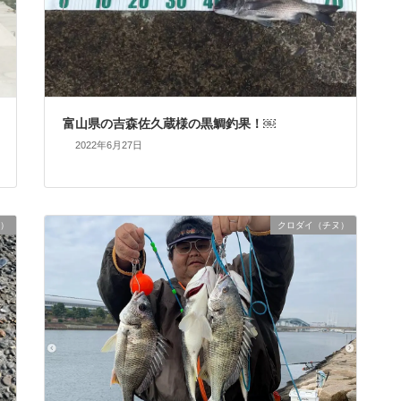
富山県の吉森佐久蔵様の黒鯛釣果！￼
2022年6月27日
）
クロダイ（チヌ）