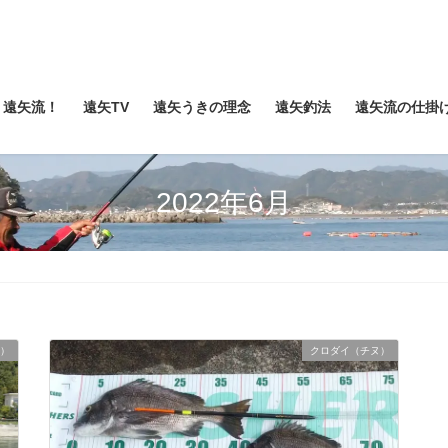
遠矢流！
遠矢TV
遠矢うきの理念
遠矢釣法
遠矢流の仕掛
2022年6月
）
クロダイ（チヌ）