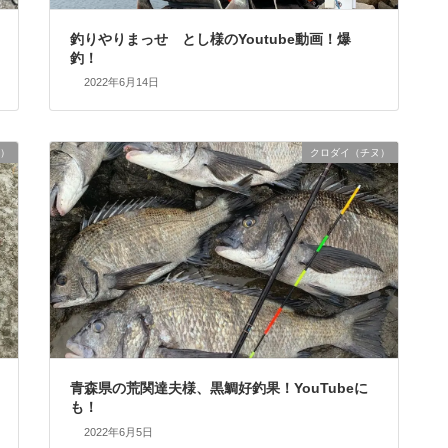
釣りやりまっせ とし様のYoutube動画！爆
釣！
2022年6月14日
）
クロダイ（チヌ）
青森県の荒関達夫様、黒鯛好釣果！YouTubeに
も！
2022年6月5日