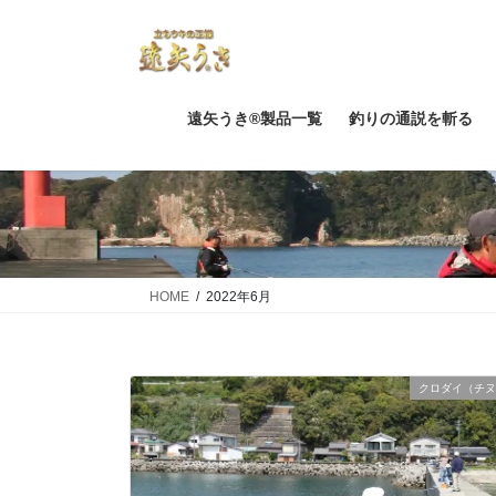
コ
ナ
ン
ビ
テ
ゲ
ン
ー
ツ
シ
遠矢うき®製品一覧
釣りの通説を斬る
に
ョ
移
ン
動
に
移
動
HOME
2022年6月
クロダイ（チヌ