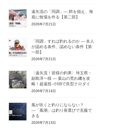
遠矢流の「同調」― 餌を揃え、海
底に牧場を作る【第二部】
2026年7月21日
「同調」すれば釣れるのか ― 名人
が認める条件、認めない条件【第
一部】
2026年7月21日
〈遠矢流！皆様の釣果〉埼玉県・
副島淳一様 ― 葉山の荒れ磯を攻
略！超遠投-小5Bで良型クロダイ
2026年7月14日
風が吹くと釣りにならない？
―「風潮」は釣り座選びで克服で
きる
2026年7月13日