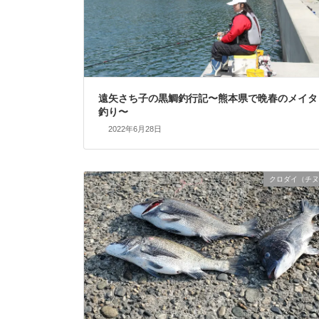
遠矢さち子の黒鯛釣行記〜熊本県で晩春のメイタ
釣り〜
2022年6月28日
クロダイ（チヌ